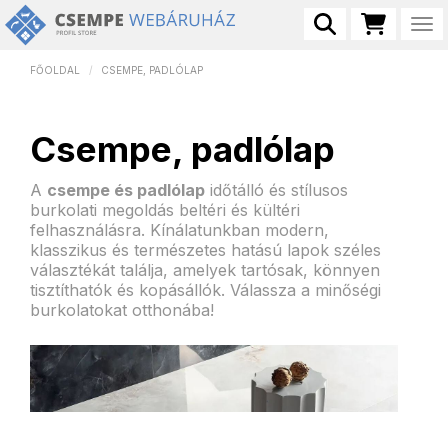
Tog
FŐOLDAL
CSEMPE, PADLÓLAP
Csempe, padlólap
A
csempe és padlólap
időtálló és stílusos
burkolati megoldás beltéri és kültéri
felhasználásra. Kínálatunkban modern,
klasszikus és természetes hatású lapok széles
választékát találja, amelyek tartósak, könnyen
tisztíthatók és kopásállók. Válassza a minőségi
burkolatokat otthonába!