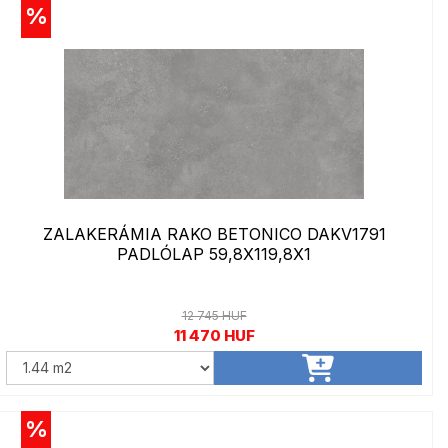
%
ZALAKERÁMIA RAKO BETONICO DAKV1791
PADLÓLAP 59,8X119,8X1
12 745 HUF
11 470 HUF
%