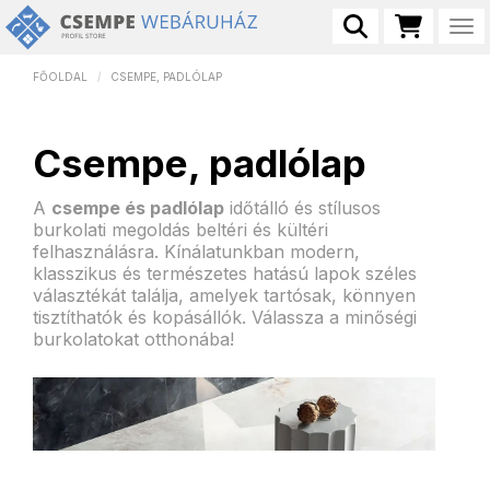
Tog
FŐOLDAL
CSEMPE, PADLÓLAP
Csempe, padlólap
A
csempe és padlólap
időtálló és stílusos
burkolati megoldás beltéri és kültéri
felhasználásra. Kínálatunkban modern,
klasszikus és természetes hatású lapok széles
választékát találja, amelyek tartósak, könnyen
tisztíthatók és kopásállók. Válassza a minőségi
burkolatokat otthonába!