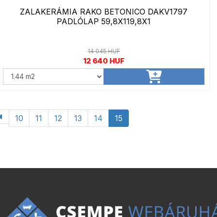
ZALAKERÁMIA RAKO BETONICO DAKV1797
PADLÓLAP 59,8X119,8X1
14 045 HUF
12 640 HUF
10
11
12
13
14
15