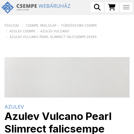
Tog
FŐOLDAL
CSEMPE, PADLÓLAP
FÜRDŐSZOBA CSEMPE
AZULEV CSEMPE
AZULEV VULCANO
AZULEV VULCANO PEARL SLIMRECT FALICSEMPE 29X89
AZULEV
Azulev Vulcano Pearl
Slimrect falicsempe