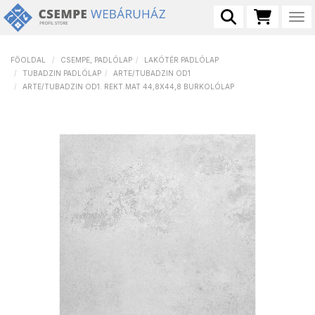
Tog
FŐOLDAL
CSEMPE, PADLÓLAP
LAKÓTÉR PADLÓLAP
TUBADZIN PADLÓLAP
ARTE/TUBADZIN OD1
ARTE/TUBADZIN OD1. REKT.MAT 44,8X44,8 BURKOLÓLAP